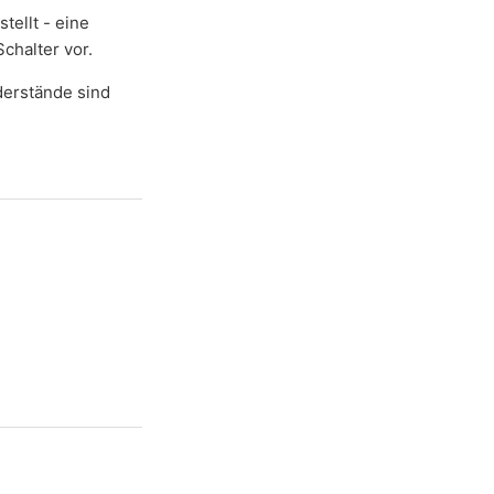
tellt - eine
chalter vor.
derstände sind